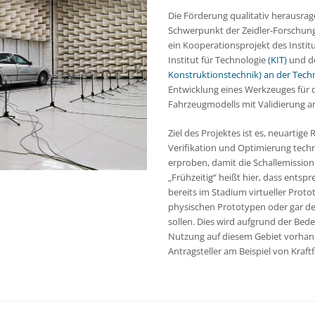
Die Förderung qualitativ herausra
Schwerpunkt der Zeidler-Forschungs-
ein Kooperationsprojekt des Instit
Institut für Technologie
(KIT)
und d
Konstruktionstechnik) an der Tech
Entwicklung eines Werkzeuges für di
Fahrzeugmodells mit Validierung 
Ziel des Projektes ist es, neuartig
Verifikation und Optimierung tech
erproben, damit die Schallemission
„Frühzeitig“ heißt hier, dass ent
bereits im Stadium virtueller Prot
physischen Prototypen oder gar 
sollen. Dies wird aufgrund der Be
Nutzung auf diesem Gebiet vorhan
Antragsteller am Beispiel von Kra