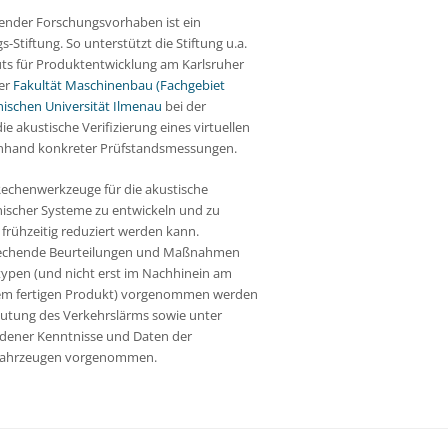
gender Forschungsvorhaben ist ein
Stiftung. So unterstützt die Stiftung u.a.
uts für Produktentwicklung am Karlsruher
er
Fakultät Maschinenbau (Fachgebiet
nischen Universität Ilmenau
bei der
e akustische Verifizierung eines virtuellen
anhand konkreter Prüfstandsmessungen.
e Rechenwerkzeuge für die akustische
nischer Systeme zu entwickeln und zu
 frühzeitig reduziert werden kann.
sprechende Beurteilungen und Maßnahmen
otypen (und nicht erst im Nachhinein am
dem fertigen Produkt) vorgenommen werden
deutung des Verkehrslärms sowie unter
dener Kenntnisse und Daten der
ftfahrzeugen vorgenommen.